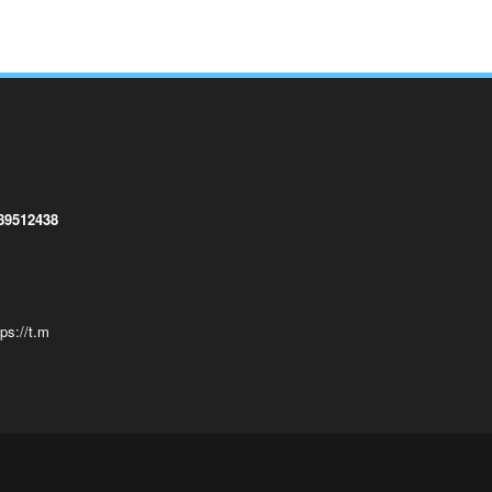
89512438
tps://t.m