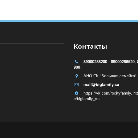
Контакты
89000288200
,
89000286520
,
900
АНО СК "Большая семейка"
mail@bigfamily.su
https://vk.com/rockyfamily
,
ht
e/bigfamily_su