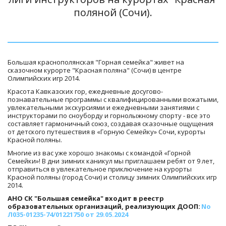
поляной (Сочи).
Большая краснополянская "Горная семейка" живет на 
сказочном курорте "Красная поляна" (Сочи) в центре 
Олимпийских игр 2014.  
Красота Кавказских гор, ежедневные досугово-
познавательные программы с квалифицированными вожатыми, 
увлекательными экскурсиями и ежедневными занятиями с 
инструкторами по сноуборду и горнолыжному спорту - все это 
составляет гармоничный союз, создавая сказочные ощущения 
от детского путешествия в «Горную Семейку» Сочи, курорты 
Красной поляны.  
Многие из вас уже хорошо знакомы с командой «Горной 
Семейки»! В дни зимних каникул мы приглашаем ребят от 9 лет, 
отправиться в увлекательное приключение на курорты 
Красной поляны (город Сочи) и столицу зимних Олимпийских игр 
2014.
АНО СК "Большая семейка" входит в реестр 
образовательных организаций, реализующих ДООП: 
No 
Л035-01235-74/01221750 от 29.05.2024