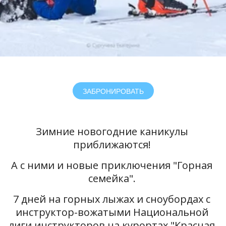
ЗАБРОНИРОВАТЬ
Зимние новогодние каникулы 
приближаются! 
А с ними и новые приключения "Горная 
семейка". 
Обучение принципам и
7 дней на горных лыжах и сноубордах с 
правилам катания в
инструктор-вожатыми Национальной 
больших горах
лиги инструкторов на курортах "Красная 