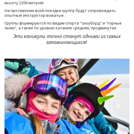
высоту 2200 метров! 
На протяжении всей поездки группу будут сопровождать 
опытные инструктор-вожатые.
Группы формируются по видам спорта "сноуборд" и "горные 
лыжи", а также по уровню катания: средняя, продвинутая. 
Посещение самого
 Эти каникулы точно станут одними из самых 
большого навесного моста
запоминающихся! 
SKYPARK