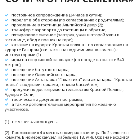
постоянное сопровождение (24 часа в сутки);
перелет в обе стороны (по согласованию с родителями);
проживание в гостинице Альпийский двор (2); 
трансфер с аэропорта до гостиницы и обратно;
пятиразовое питание (завтрак, ужин и второй ужин в 
гостинице, обед и полник на горе);
катание на курорте Красная поляна + по согласованию на 
курорте Газпром (ски-пассы на подъемники включены) с 
инструкторами (1);
игры на спортивной площадке (по погоде на высоте 540 
метров);
посещение батутного парка;
посещение Олимпийского парка;
посещение Аквапарка "Галактика" или аквапарка "Красная 
пояна" с водными горками, теплым бассейном;
Посещение аквапарка
прогулки по достопримечательностям Красной Поляны, 
Адлера и Сочи;
творческая и досуговая программа;
а так же дополнительные мероприятия по желанию 
участников. 
(1) - не менее 4 часов в день.
(2) - Проживание в 4-х местных номерах гостиницы. По 2 человека в 
комнате. В номере: санузел, кабельное ТВ, wi-fi. Охрана находится 