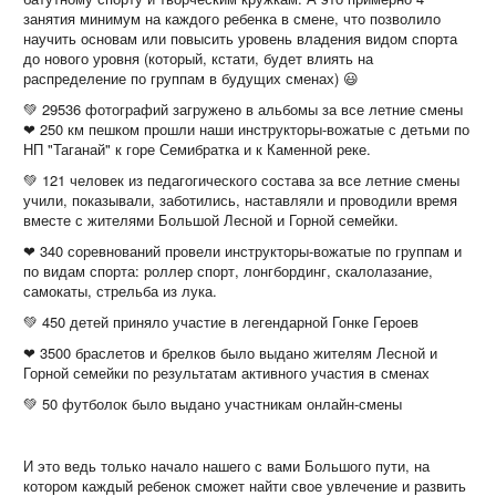
занятия минимум на каждого ребенка в смене, что позволило
научить основам или повысить уровень владения видом спорта
до нового уровня (который, кстати, будет влиять на
распределение по группам в будущих сменах) 😃
💚 29536 фотографий загружено в альбомы за все летние смены
❤ 250 км пешком прошли наши инструкторы-вожатые с детьми по
НП "Таганай" к горе Семибратка и к Каменной реке.
💚 121 человек из педагогического состава за все летние смены
учили, показывали, заботились, наставляли и проводили время
вместе с жителями Большой Лесной и Горной семейки.
❤ 340 соревнований провели инструкторы-вожатые по группам и
по видам спорта: роллер спорт, лонгбординг, скалолазание,
самокаты, стрельба из лука.
💚 450 детей приняло участие в легендарной Гонке Героев
❤ 3500 браслетов и брелков было выдано жителям Лесной и
Горной семейки по результатам активного участия в сменах
💚 50 футболок было выдано участникам онлайн-смены
И это ведь только начало нашего с вами Большого пути, на
котором каждый ребенок сможет найти свое увлечение и развить