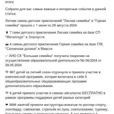
итоги.
Собрали для вас самые важные и интересные события в данной
статье.
Летние смены детских приключений "Лесная семейка" и "Горная
семейка" прошли с 1 июня по 29 августа 2024:
🌲 7 смен детского приключения Лесная семейка на базе СП
"Металлург" в Златоусте
🗻 4 смены детского приключения Горная семейка на базе ГЛК
"Солнечная долина" в Миассе
✅ АНО СК "Большая семейка" получила лицензию на
осуществление образовательной деятельности No 06/2204 от
29.05.2024
💚 967 детей за летний сезон отдохнули и приняли участие в
комплексной программе, которая включала в себя 5
общеобразовательных общеразвивающих программ
дополнительного образования.
💚 6 детей приняло участие в сменах абсолютно БЕСПЛАТНО в
рамках программы поддержки детей разных категорий
❤ 3696 занятий провели инструкторы-вожатые по роллер спорту,
лонгборду, самокатам, стрельбе из лука, скалолазанию, туризму,
батутному спорту и творческим кружкам. А это примерно 4