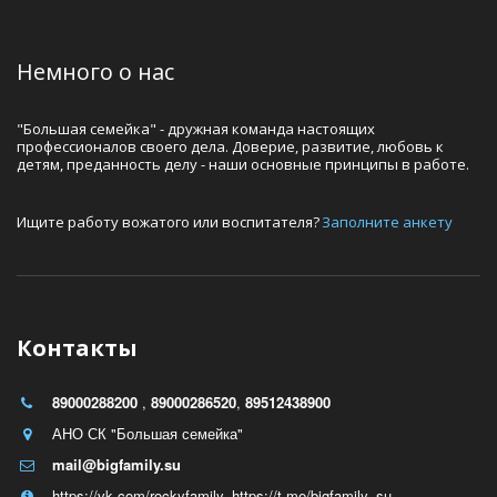
Немного о нас
"Большая семейка" - дружная команда настоящих 
профессионалов своего дела. Доверие, развитие, любовь к 
детям, преданность делу - наши основные принципы в работе.
Ищите работу вожатого или воспитателя? 
Заполните анкету
Контакты
89000288200
,
89000286520
,
89512438900
АНО СК "Большая семейка"
mail@bigfamily.su
https://vk.com/rockyfamily
,
https://t.me/bigfamily_su