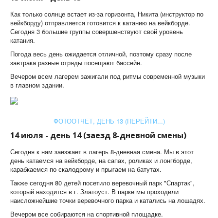
Как только солнце встает из-за горизонта, Никита (инструктор по
вейкборду) отправляется готовится к катанию на вейкборде.
Сегодня 3 большие группы совершенствуют свой уровень
катания.
Погода весь день ожидается отличной, поэтому сразу после
завтрака разные отряды посещают бассейн.
Вечером всем лагерем зажигали под ритмы современной музыки
в главном здании.
ФОТООТЧЕТ, ДЕНЬ 13 (ПЕРЕЙТИ...)
14 июля - день 14 (заезд 8-дневной смены)
Сегодня к нам заезжает в лагерь 8-дневная смена. Мы в этот
день катаемся на вейкборде, на сапах, роликах и лонгборде,
карабкаемся по скалодрому и прыгаем на батутах.
Также сегодня 80 детей посетило веревочный парк "Спартак",
который находится в г. Златоуст. В парке мы проходили
наисложнейшие точки веревочного парка и катались на лошадях.
Вечером все собираются на спортивной площадке.