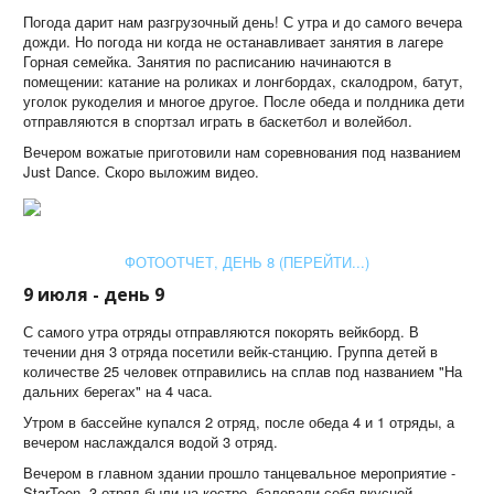
Погода дарит нам разгрузочный день! С утра и до самого вечера
дожди. Но погода ни когда не останавливает занятия в лагере
Горная семейка. Занятия по расписанию начинаются в
помещении: катание на роликах и лонгбордах, скалодром, батут,
уголок рукоделия и многое другое. После обеда и полдника дети
отправляются в спортзал играть в баскетбол и волейбол.
Вечером вожатые приготовили нам соревнования под названием
Just Dance. Скоро выложим видео.
ФОТООТЧЕТ, ДЕНЬ 8 (ПЕРЕЙТИ...)
9 июля - день 9
С самого утра отряды отправляются покорять вейкборд. В
течении дня 3 отряда посетили вейк-станцию. Группа детей в
количестве 25 человек отправились на сплав под названием "На
дальних берегах" на 4 часа.
Утром в бассейне купался 2 отряд, после обеда 4 и 1 отряды, а
вечером наслаждался водой 3 отряд.
Вечером в главном здании прошло танцевальное мероприятие -
StarTeen. 3 отряд были на костре, баловали себя вкусной