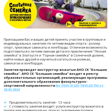
Приглашаем Вас и ваших детей принять участие в групповые и 
индивидуальных занятиях по летним видам спорта - роллер 
спорт, трюковые самокаты и лонгборды. Отличная возможность 
подготовиться к летним сменам детского приключения "Лесная 
семейка" в Златоусте и "Горная семейка" в Солнечной долине, 
найти новых друзей и научиться кататься на роликах, 
самокатах и лонгбордах.
Занятия проводят инструктор-вожатые АНО СК "Большая 
семейка". АНО СК "Большая семейка" входит в реестр 
образовательных организаций, реализующих программы 
дополнительного образования физкультурно-
спортивной направленности 
No Л035-01235-74/01221750 от 
29.05.2024
Продолжительность занятия - 1,5 часа
С стоимость занятия входит: услуги инструктор-вожатого в 
группе или индивидуально, прокат снаряжения (ролики, 