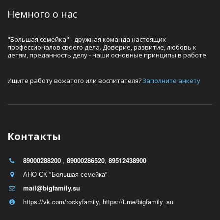
Немного о нас
"Большая семейка" - дружная команда настоящих 
профессионалов своего дела. Доверие, развитие, любовь к 
детям, преданность делу - наши основные принципы в работе.
Ищите работу вожатого или воспитателя? 
Заполните анкету
Контакты
89000288200
,
89000286520
,
89512438900
АНО СК "Большая семейка"
mail@bigfamily.su
https://vk.com/rockyfamily
,
https://t.me/bigfamily_su