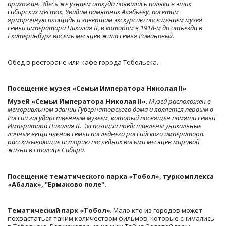
прихожан. Здесь же узнаем откуда появились поляки в этих 
сибирских местах. Увидим памятник Алябьеву, посетим 
ярморочную площадь и завершим экскурсию посещением музея 
семьи императора Николая II, в котором в 1918-м до отъезда в 
Екатеринбург восемь месяцев жила семья Романовых.
Обед в ресторане или кафе города Тобольска.
Посещение музея «Семьи Императора Николая II»
Музей «Семьи Императора Николая II». 
Музей расположен в 
мемориальном здании Губернаторского дома и является первым в 
России государственным музеем, который посвящен памяти семьи 
Императора Николая II. Экспозиции представлены уникальные 
личные вещи членов семьи последнего российского императора. 
рассказывающие историю последних восьми месяцев мировой 
жизни в столице Сибири.
Посещение тематического парка «Тобол», туркомплекса 
«Абалак», "Ермаково поле".
Тематический парк «Тобол»
. Мало кто из городов может 
похвастаться таким количеством фильмов, которые снимались 