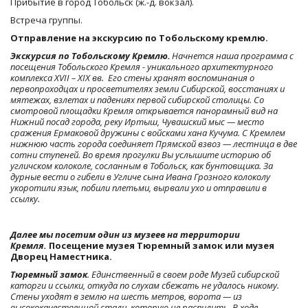
Прибытие в город Тобольск (ж.-д. вокзал).
Встреча группы.
Отправление на экскурсию по Тобольскому кремлю.
Экскурсия по Тобольскому Кремлю. 
Начнется наша программа с 
посещения Тобольского Кремля - уникального архитектурного 
комплекса XVII – XIX вв.  Его стены хранят воспоминания о 
первопроходцах и просветителях земли Сибирской, восстаниях и 
мятежах, взлетах и падениях первой сибирской столицы. Со 
смотровой площадки Кремля открывается панорамный вид на 
Нижний посад города, реку Иртыш, Чувашский мыс — место 
сражения Ермаковой дружины с войсками хана Кучума. С Кремлем 
нижнюю часть города соединяет Прямской взвоз — лестница в две 
сотни ступеней. Во время прогулки Вы услышите историю об 
угличском колоколе, сосланным в Тобольск, как бунтовщика. За 
дурные вести о гибели в Угличе сына Ивана Грозного колоколу 
укоротили язык, побили плетьми, вырвали ухо и отправили в 
ссылку.
Далее мы посетим один из музеев на территории 
Кремля. 
Посещение музея Тюремный замок или музея 
Дворец Наместника.
Тюремный замок
. Единственный в своем роде Музей сибирской 
каторги и ссылки, откуда по слухам сбежать не удалось никому. 
Стены уходят в землю на шесть метров, ворота — из 
высококачественной стали, которую не распилить. В ходе 