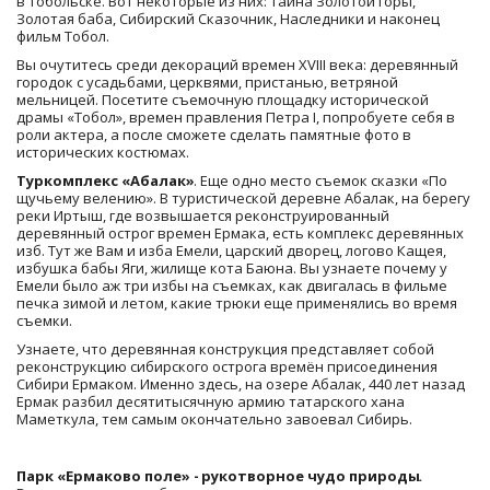
в Тобольске. Вот некоторые из них: Тайна Золотой горы, 
Золотая баба, Сибирский Сказочник, Наследники и наконец 
фильм Тобол.
Вы очутитесь среди декораций времен XVIII века: деревянный 
городок с усадьбами, церквями, пристанью, ветряной 
мельницей. Посетите съемочную площадку исторической 
драмы «Тобол», времен правления Петра I, попробуете себя в 
роли актера, а после сможете сделать памятные фото в 
исторических костюмах.
Туркомплекс «Абалак»
. Еще одно место съемок сказки «По 
щучьему велению». В туристической деревне Абалак, на берегу 
реки Иртыш, где возвышается реконструированный 
деревянный острог времен Ермака, есть комплекс деревянных 
изб. Тут же Вам и изба Емели, царский дворец, логово Кащея, 
избушка бабы Яги, жилище кота Баюна. Вы узнаете почему у 
Емели было аж три избы на съемках, как двигалась в фильме 
печка зимой и летом, какие трюки еще применялись во время 
съемки.
Узнаете, что деревянная конструкция представляет собой 
реконструкцию сибирского острога времён присоединения 
Сибири Ермаком. Именно здесь, на озере Абалак, 440 лет назад 
Ермак разбил десятитысячную армию татарского хана 
Маметкула, тем самым окончательно завоевал Сибирь.
Парк «Ермаково поле» -
рукотворное чудо природы
.