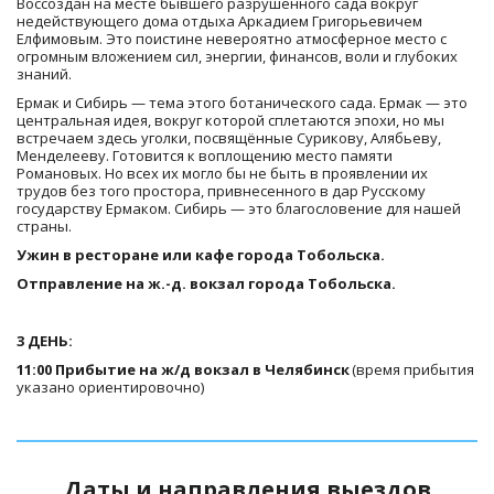
Воссоздан на месте бывшего разрушенного сада вокруг 
недействующего дома отдыха Аркадием Григорьевичем 
Елфимовым. Это поистине невероятно атмосферное место с 
огромным вложением сил, энергии, финансов, воли и глубоких 
знаний.
Ермак и Сибирь — тема этого ботанического сада. Ермак — это 
центральная идея, вокруг которой сплетаются эпохи, но мы 
встречаем здесь уголки, посвящённые Сурикову, Алябьеву, 
Менделееву. Готовится к воплощению место памяти 
Романовых. Но всех их могло бы не быть в проявлении их 
трудов без того простора, привнесенного в дар Русскому 
государству Ермаком. Сибирь — это благословение для нашей 
страны.
Ужин в ресторане или кафе города Тобольска.
Отправление на ж.-д. вокзал города Тобольска.
3 ДЕНЬ:
11:00 Прибытие на ж/д вокзал в Челябинск 
(время прибытия 
указано ориентировочно)
Даты и направления выездов