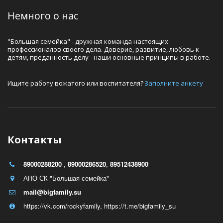
Немного о нас
"Большая семейка" - дружная команда настоящих 
профессионалов своего дела. Доверие, развитие, любовь к 
детям, преданность делу - наши основные принципы в работе.
Ищите работу вожатого или воспитателя? 
Заполните анкету
Контакты
89000288200
,
89000286520
,
89512438900
АНО СК "Большая семейка"
mail@bigfamily.su
https://vk.com/rockyfamily
,
https://t.me/bigfamily_su