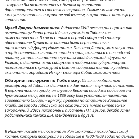
экскурсии Вы познакомитесь с бытом арестантов 
дореволюционного и советского периодов. Самые смелые гости 
смогут спуститься в мрачное подземелье, сохранившее атмосферу 
заточения.
Музей Дворец Наместника
. В далеком XVIII веке по распоряжению 
императрицы Екатерины II было учреждено Тобольское 
наместничество. В связи с этим в первой сибирской столице 
обветшавшие Приказные палаты были перестроены в 
трехэтажный Дворец Наместника. Посетив Дворец, можно узнать 
о трёх столетиях истории города и края, оказаться в воеводской 
палате, узнать о занятиях служилых людей и приходе дружины 
Ермака, о деятельности сибирских и тобольских губернаторов, 
познакомиться с культурой и бытом сибирских татар и увидеть 
экспонаты с городища Искер - столицы Сибирского ханства.
Обзорная экскурсия по Тобольску.
 Из-за своеобразного 
рельефа город Тобольск делится на две части – верхнюю и нижнюю. 
В верхней части города, именуемой Верхний посад мы побываем на 
Чукманском мысу, где еще в 1839 году был установлен памятник 
завоевателю Сибири – Ермаку, проедем на старинное Завальное 
кладбище города Тобольска, где сохранилось много интересных 
захоронений. Здесь похоронены писатель П.П. Ершов, декабристы, 
родственники химика Д.И. Менделеева и другие.
В Нижнем посаде мы посмотрим Римско-католический (польский) 
костел, который построили в Тобольске в 1900-1909 годах на деньги 