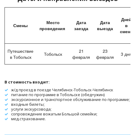
Дней
Место
Дата
Дата
Смены
в
проведения
заезда
выезда
смене
Путешествие
21
23
Тобольск
3 дня
в Тобольск
февраля
февраля
В стоимость входит: 
ж/д проезд в поезде Челябинск-Тобольск-Челябинск
питание по программе в Тобольске (обед+ужин)
экскурсионное и транспортное обслуживание по программе;
входные билеты;
услуги экскурсовода;
сопровождение вожатым Большой семейки;
мед.страхование.